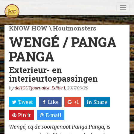
Togg
navi
KNOW HOW \ Houtmonsters
WENGÉ / PANGA
PANGA
Exterieur- en
interieurtoepassingen
by
deHOUTjournalist
,
Editie 1
, 2017/03/29
Tweet
Like
+1
Share
Pin it
E-mail
Wengé, cq de soortgenoot Panga Panga, is