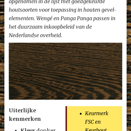
opgenomen in de lijst met goedgekeurde
houtsoorten voor toepassing in houten gevel-
elementen. Wengé en Panga Panga passen in
het duurzaam inkoopbeleid van de
Nederlandse overheid.
Uiterlijke
Keurmerk
kenmerken
FSC en
Kleur
donker
Keurhout