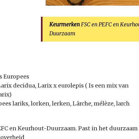
Keurmerken
FSC en PEFC en Keurho
Duurzaam
s Europees
arix decidua, Larix x eurolepis ( Is een mix van
arix)
ees lariks, lorken, lerken, Lärche, mélèze, larch
FC en Keurhout-Duurzaam. Past in het duurzaam
 overheid