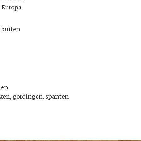
 Europa
0
 buiten
nen
lken, gordingen, spanten