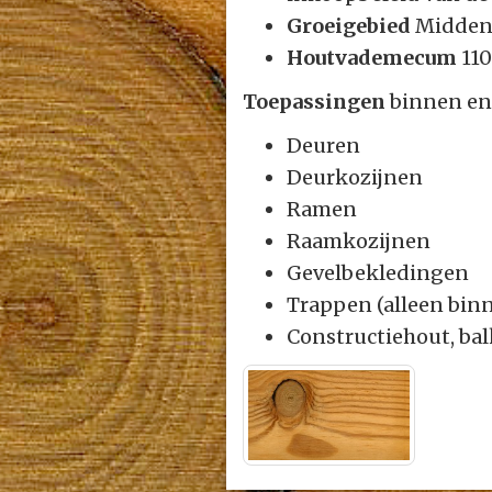
Groeigebied
Midden
Houtvademecum
11
Toepassingen
binnen en
Deuren
Deurkozijnen
Ramen
Raamkozijnen
Gevelbekledingen
Trappen (alleen bin
Constructiehout, ba