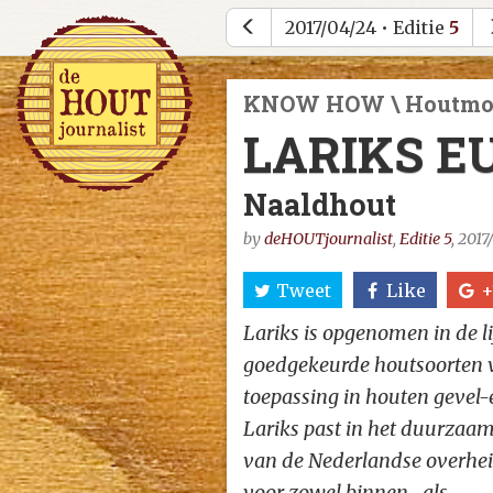
2017/04/24 • Editie
5
KNOW HOW \ Houtmo
LARIKS E
Naaldhout
by
deHOUTjournalist
,
Editie 5
, 201
Tweet
Like
+
Lariks is opgenomen in de li
goedgekeurde houtsoorten 
toepassing in houten gevel
Lariks past in het duurzaa
van de Nederlandse overhei
voor zowel binnen- als