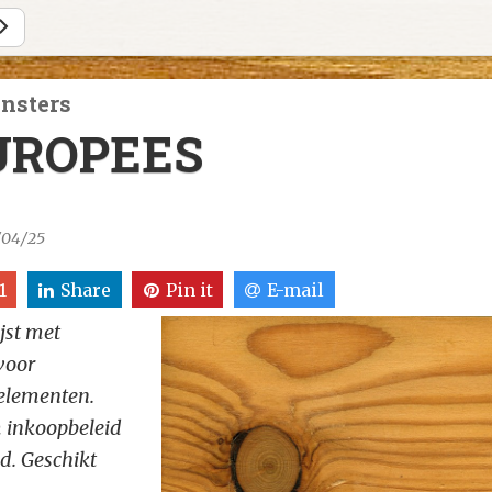
nsters
UROPEES
7/04/25
1
Share
Pin it
E-mail
jst met
voor
-elementen.
m inkoopbeleid
d. Geschikt