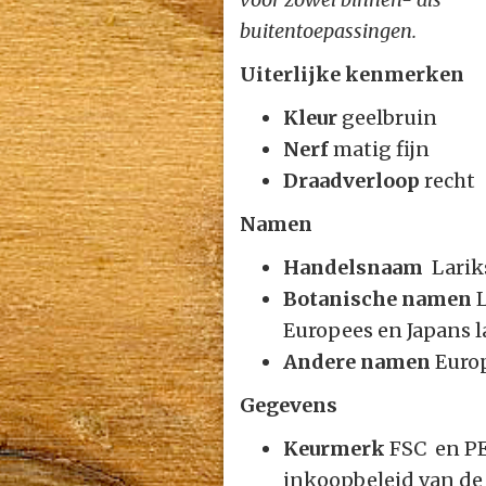
buitentoepassingen.
Uiterlijke kenmerken
Kleur
geelbruin
Nerf
matig fijn
Draadverloop
recht
Namen
Handelsnaam
Larik
Botanische namen
L
Europees en Japans l
Andere namen
Europ
Gegevens
Keurmerk
FSC en PE
inkoopbeleid van de